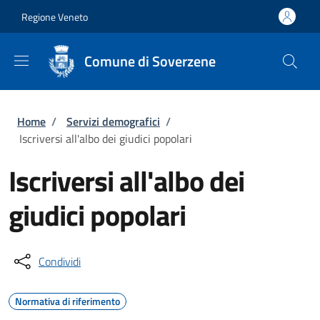
Salta al contenuto principale
Skip to footer content
Regione Veneto
Comune di Soverzene
Briciole di pane
Home
/
Servizi demografici
/
Iscriversi all'albo dei giudici popolari
Iscriversi all'albo dei
giudici popolari
Condividi
Normativa di riferimento