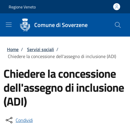
Salta al contenuto principale
Skip to footer content
Regione Veneto
Comune di Soverzene
Briciole di pane
Home
/
Servizi sociali
/
Chiedere la concessione dell'assegno di inclusione (ADI)
Chiedere la concessione
dell'assegno di inclusione
(ADI)
Condividi