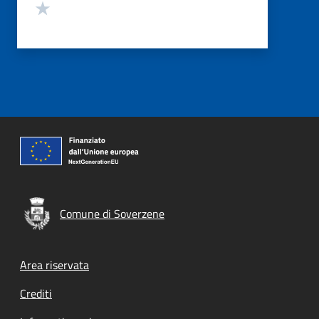
Valuta 1 stelle su 5
Comune di Soverzene
Footer menu
Area riservata
Crediti