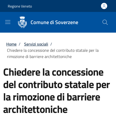
Salta al contenuto principale
Skip to footer content
Regione Veneto
Comune di Soverzene
Briciole di pane
Home
/
Servizi sociali
/
Chiedere la concessione del contributo statale per la
rimozione di barriere architettoniche
Chiedere la concessione
del contributo statale per
la rimozione di barriere
architettoniche