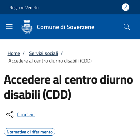
Salta al contenuto principale
Skip to footer content
Regione Veneto
Comune di Soverzene
Briciole di pane
Home
/
Servizi sociali
/
Accedere al centro diurno disabili (CDD)
Accedere al centro diurno
disabili (CDD)
Condividi
Normativa di riferimento