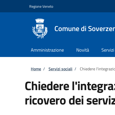
Salta al contenuto principale
Skip to footer content
Regione Veneto
Comune di Soverze
Amministrazione
Novità
Servizi
Briciole di pane
Home
/
Servizi sociali
/
Chiedere l'integrazio
Chiedere l'integra
ricovero dei serviz