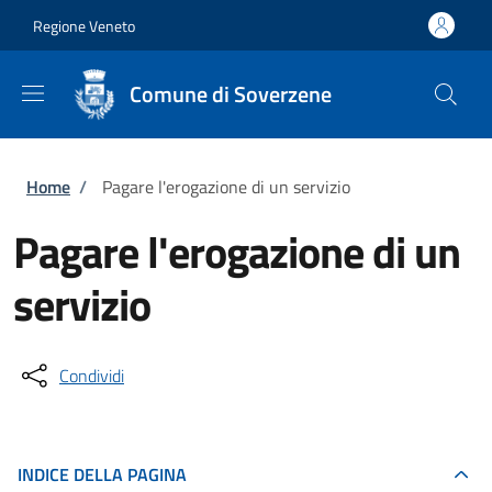
Salta al contenuto principale
Skip to footer content
Regione Veneto
Comune di Soverzene
Briciole di pane
Home
/
Pagare l'erogazione di un servizio
Pagare l'erogazione di un
servizio
Condividi
INDICE DELLA PAGINA