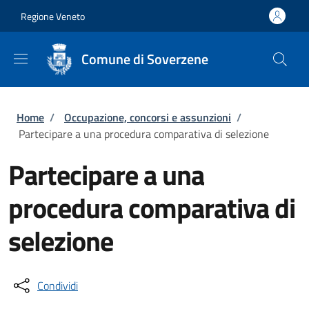
Salta al contenuto principale
Skip to footer content
Regione Veneto
Comune di Soverzene
Briciole di pane
Home
/
Occupazione, concorsi e assunzioni
/
Partecipare a una procedura comparativa di selezione
Partecipare a una
procedura comparativa di
selezione
Condividi