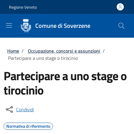
Salta al contenuto principale
Skip to footer content
Regione Veneto
Comune di Soverzene
Briciole di pane
Home
/
Occupazione, concorsi e assunzioni
/
Partecipare a uno stage o tirocinio
Partecipare a uno stage o
tirocinio
Condividi
Normativa di riferimento