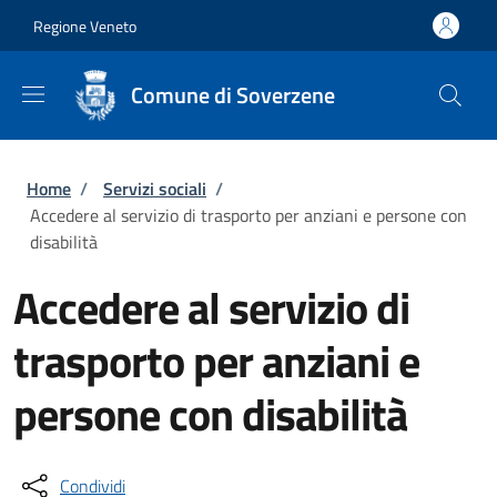
Salta al contenuto principale
Skip to footer content
Regione Veneto
Comune di Soverzene
Briciole di pane
Home
/
Servizi sociali
/
Accedere al servizio di trasporto per anziani e persone con
disabilità
Accedere al servizio di
trasporto per anziani e
persone con disabilità
Condividi