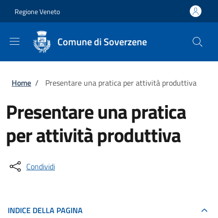
Salta al contenuto principale
Skip to footer content
Regione Veneto
Comune di Soverzene
Briciole di pane
Home
/
Presentare una pratica per attività produttiva
Presentare una pratica
per attività produttiva
Condividi
INDICE DELLA PAGINA