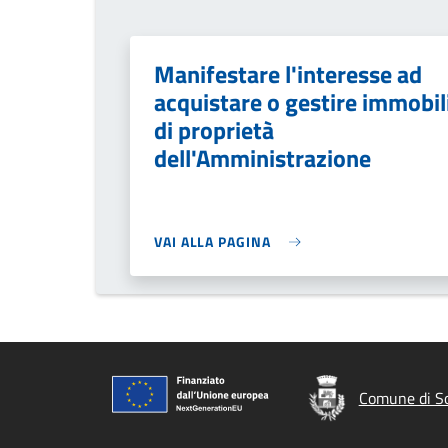
Manifestare l'interesse ad
acquistare o gestire immobil
di proprietà
dell'Amministrazione
VAI ALLA PAGINA
Comune di S