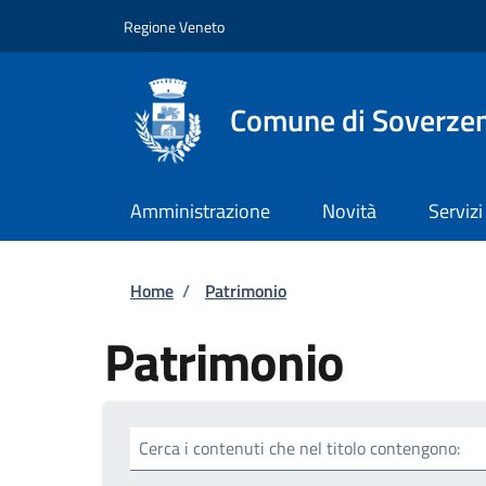
Salta al contenuto principale
Skip to footer content
Regione Veneto
Comune di Soverze
Amministrazione
Novità
Servizi
Briciole di pane
Home
/
Patrimonio
Patrimonio
Cerca i contenuti che nel titolo contengono: