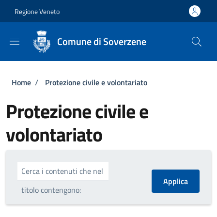
Salta al contenuto principale
Skip to footer content
Regione Veneto
Comune di Soverzene
Briciole di pane
Home
/
Protezione civile e volontariato
Protezione civile e
volontariato
Cerca i contenuti che nel
titolo contengono: