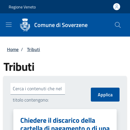
Salta al contenuto principale
Skip to footer content
Regione Veneto
Comune di Soverzene
Briciole di pane
Home
/
Tributi
Tributi
Cerca i contenuti che nel
titolo contengono:
Chiedere il discarico della
cartella di pagamento o di una