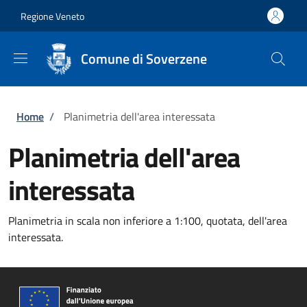
Salta al contenuto principale
Skip to footer content
Regione Veneto
Comune di Soverzene
Briciole di pane
Home
/
Planimetria dell'area interessata
Planimetria dell'area
interessata
Planimetria in scala non inferiore a 1:100, quotata, dell'area
interessata.