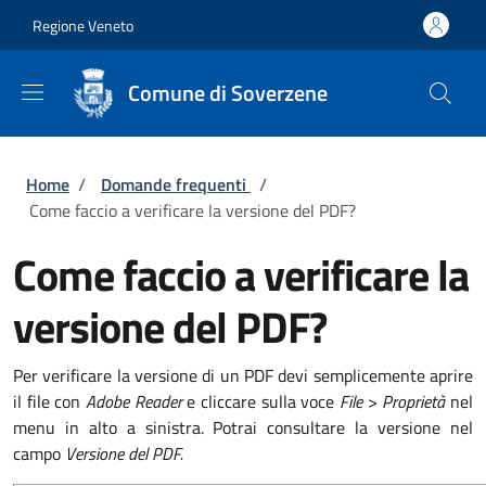
Salta al contenuto principale
Skip to footer content
Regione Veneto
Comune di Soverzene
Briciole di pane
Home
/
Domande frequenti
/
Come faccio a verificare la versione del PDF?
Come faccio a verificare la
versione del PDF?
Per verificare la versione di un PDF devi semplicemente aprire
il file con
Adobe Reader
e cliccare sulla voce
File
>
Proprietà
nel
menu in alto a sinistra. Potrai consultare la versione nel
campo
Versione del PDF.