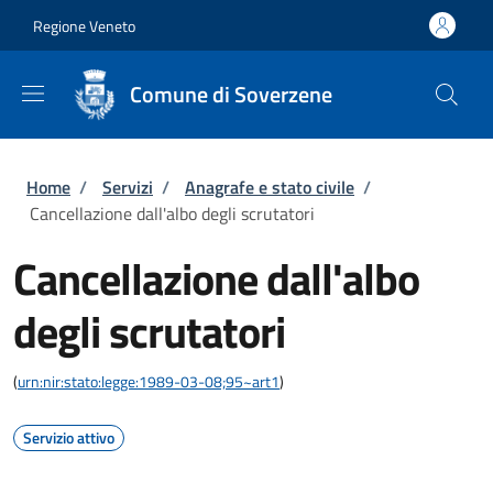
Salta al contenuto principale
Skip to footer content
Regione Veneto
Comune di Soverzene
Briciole di pane
Home
/
Servizi
/
Anagrafe e stato civile
/
Cancellazione dall'albo degli scrutatori
Cancellazione dall'albo
degli scrutatori
(
urn:nir:stato:legge:1989-03-08;95~art1
)
Servizio attivo