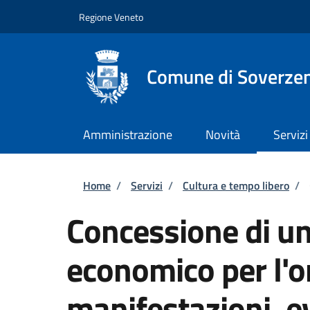
Salta al contenuto principale
Skip to footer content
Regione Veneto
Comune di Soverze
Amministrazione
Novità
Servizi
Briciole di pane
Home
/
Servizi
/
Cultura e tempo libero
/
Concessione di un
economico per l'o
manifestazioni, ev