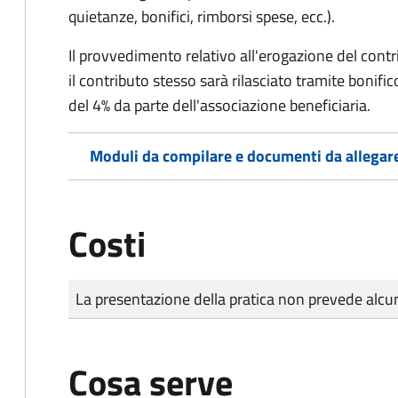
quietanze, bonifici, rimborsi spese, ecc.).
Il provvedimento relativo all'erogazione del cont
i
l contributo stesso sarà rilasciato tramite bonifi
del 4% da parte dell'associazione beneficiaria.
Moduli da compilare e documenti da allegar
Costi
Tipo di pagamento
Importo
La presentazione della pratica non prevede al
Cosa serve