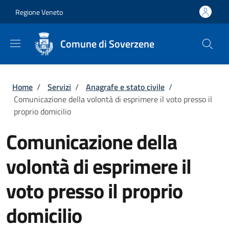
Salta al contenuto principale
Skip to footer content
Regione Veneto
Comune di Soverzene
Briciole di pane
Home
/
Servizi
/
Anagrafe e stato civile
/
Comunicazione della volontà di esprimere il voto presso il
proprio domicilio
Comunicazione della
volontà di esprimere il
voto presso il proprio
domicilio