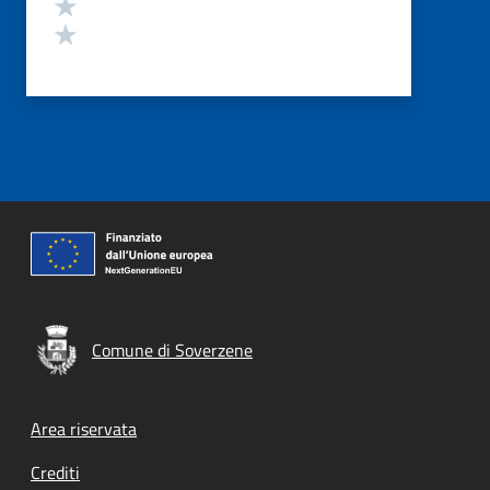
Valuta 2 stelle su 5
Valuta 1 stelle su 5
Comune di Soverzene
Footer menu
Area riservata
Crediti