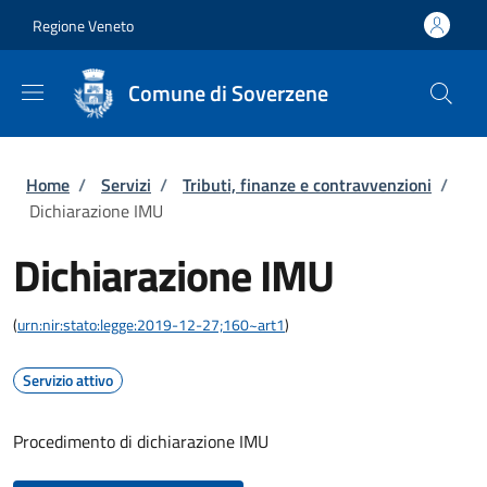
Salta al contenuto principale
Skip to footer content
Regione Veneto
Comune di Soverzene
Briciole di pane
Home
/
Servizi
/
Tributi, finanze e contravvenzioni
/
Dichiarazione IMU
Dichiarazione IMU
(
urn:nir:stato:legge:2019-12-27;160~art1
)
Servizio attivo
Procedimento di dichiarazione IMU