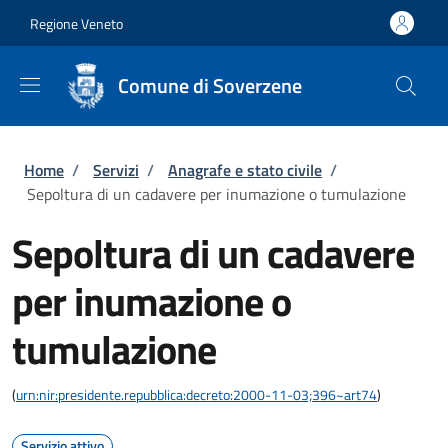
Salta al contenuto principale
Skip to footer content
Regione Veneto
Comune di Soverzene
Briciole di pane
Home
/
Servizi
/
Anagrafe e stato civile
/
Sepoltura di un cadavere per inumazione o tumulazione
Sepoltura di un cadavere
per inumazione o
tumulazione
(
urn:nir:presidente.repubblica:decreto:2000-11-03;396~art74
)
Servizio attivo