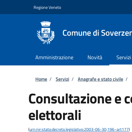
Salta al contenuto principale
Skip to footer content
Regione Veneto
Comune di Soverze
Amministrazione
Novità
Servizi
Briciole di pane
Home
/
Servizi
/
Anagrafe e stato civile
/
Consultazione e co
elettorali
(
urn:nir:stato:decreto.legislativo:2003-06-30;196~art177
)