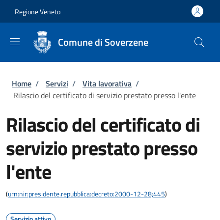
Salta al contenuto principale
Skip to footer content
Regione Veneto
Comune di Soverzene
Briciole di pane
Home
/
Servizi
/
Vita lavorativa
/
Rilascio del certificato di servizio prestato presso l'ente
Rilascio del certificato di
servizio prestato presso
l'ente
(
urn:nir:presidente.repubblica:decreto:2000-12-28;445
)
Servizio attivo