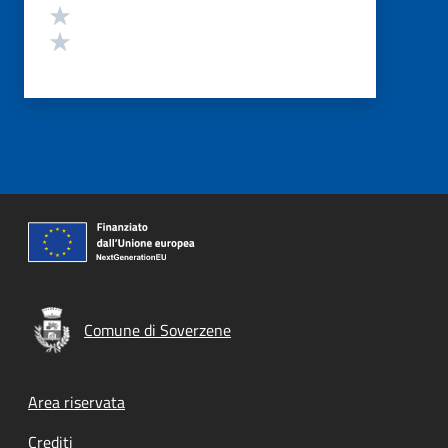
Valuta 2 stelle su 5
Valuta 1 stelle su 5
Comune di Soverzene
Footer menu
Area riservata
Crediti