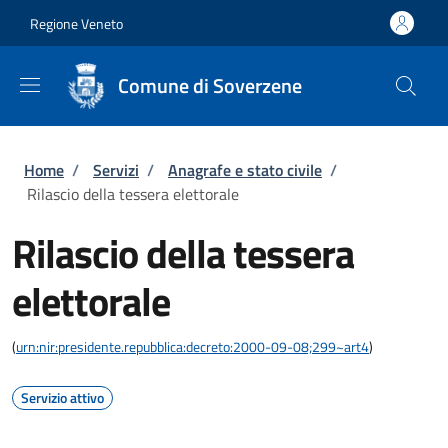
Salta al contenuto principale
Skip to footer content
Regione Veneto
Comune di Soverzene
Briciole di pane
Home
/
Servizi
/
Anagrafe e stato civile
/
Rilascio della tessera elettorale
Rilascio della tessera
elettorale
(
urn:nir:presidente.repubblica:decreto:2000-09-08;299~art4
)
Servizio attivo