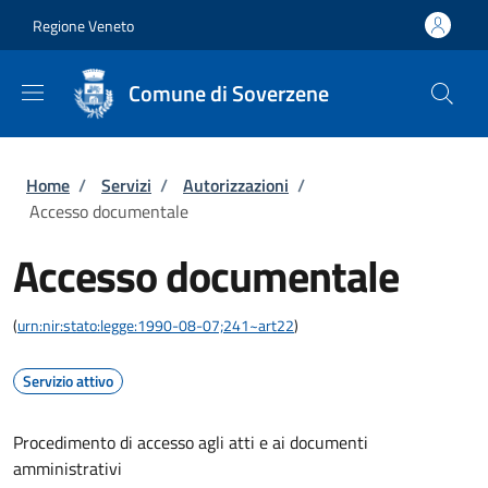
Salta al contenuto principale
Skip to footer content
Regione Veneto
Comune di Soverzene
Briciole di pane
Home
/
Servizi
/
Autorizzazioni
/
Accesso documentale
Accesso documentale
(
urn:nir:stato:legge:1990-08-07;241~art22
)
Servizio attivo
Procedimento di accesso agli atti e ai documenti
amministrativi