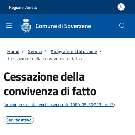
Salta al contenuto principale
Skip to footer content
Regione Veneto
Comune di Soverzene
Briciole di pane
Home
/
Servizi
/
Anagrafe e stato civile
/
Cessazione della convivenza di fatto
Cessazione della
convivenza di fatto
(
urn:nir:presidente.repubblica:decreto:1989-05-30;223~art13
)
Servizio attivo