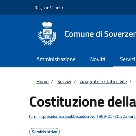
Salta al contenuto principale
Skip to footer content
Regione Veneto
Comune di Soverze
Amministrazione
Novità
Servizi
Briciole di pane
Home
/
Servizi
/
Anagrafe e stato civile
/
Costituzione della
(
urn:nir:presidente.repubblica:decreto:1989-05-30;223~ar
Servizio attivo