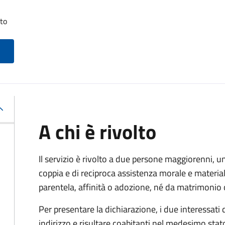
tto
A chi è rivolto
Il servizio è rivolto a due persone maggiorenni, un
coppia e di reciproca assistenza morale e materia
parentela, affinità o adozione, né da matrimonio 
Per presentare la dichiarazione, i due interessati
indirizzo e risultare coabitanti nel medesimo stato