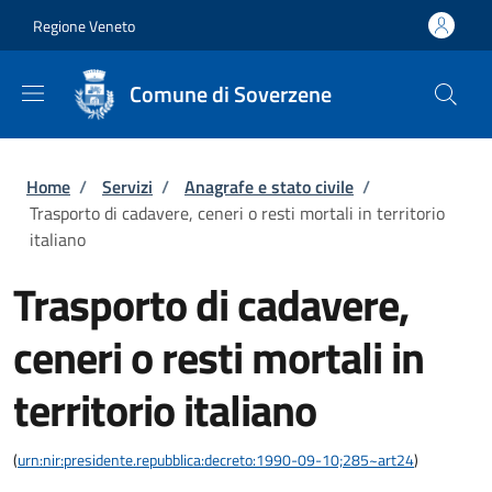
Salta al contenuto principale
Skip to footer content
Regione Veneto
Comune di Soverzene
Briciole di pane
Home
/
Servizi
/
Anagrafe e stato civile
/
Trasporto di cadavere, ceneri o resti mortali in territorio
italiano
Trasporto di cadavere,
ceneri o resti mortali in
territorio italiano
(
urn:nir:presidente.repubblica:decreto:1990-09-10;285~art24
)