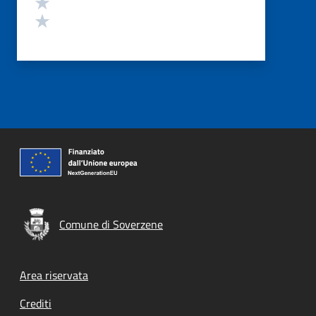
Valuta 2 stelle su 5
Valuta 1 stelle su 5
Comune di Soverzene
Footer menu
Area riservata
Crediti