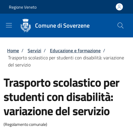
Salta al contenuto principale
Skip to footer content
Regione Veneto
Comune di Soverzene
Briciole di pane
Home
/
Servizi
/
Educazione e formazione
/
Trasporto scolastico per studenti con disabilità: variazione
del servizio
Trasporto scolastico per
studenti con disabilità:
variazione del servizio
(Regolamento comunale)