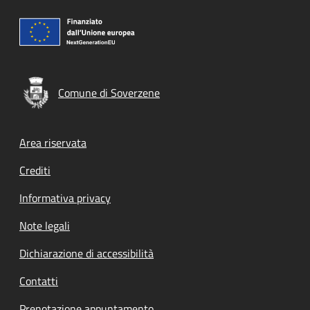
Comune di Soverzene
Footer menu
Area riservata
Crediti
Informativa privacy
Note legali
Dichiarazione di accessibilità
Contatti
Prenotazione appuntamento