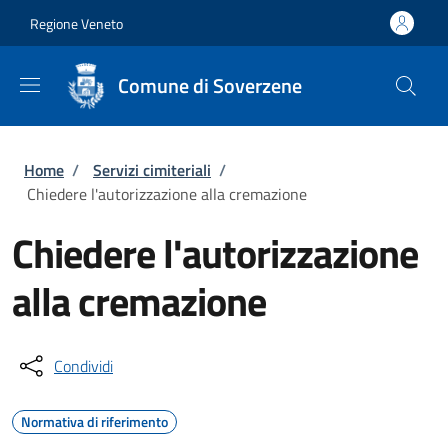
Salta al contenuto principale
Skip to footer content
Regione Veneto
Comune di Soverzene
Briciole di pane
Home
/
Servizi cimiteriali
/
Chiedere l'autorizzazione alla cremazione
Chiedere l'autorizzazione
alla cremazione
Condividi
Normativa di riferimento