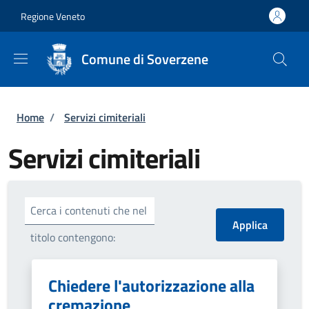
Salta al contenuto principale
Skip to footer content
Regione Veneto
Comune di Soverzene
Briciole di pane
Home
/
Servizi cimiteriali
Servizi cimiteriali
Cerca i contenuti che nel
titolo contengono:
Chiedere l'autorizzazione alla
cremazione