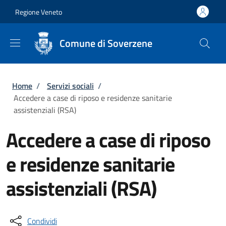
Salta al contenuto principale
Skip to footer content
Regione Veneto
Comune di Soverzene
Briciole di pane
Home
/
Servizi sociali
/
Accedere a case di riposo e residenze sanitarie
assistenziali (RSA)
Accedere a case di riposo
e residenze sanitarie
assistenziali (RSA)
Condividi