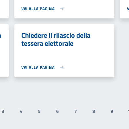
VAI ALLA PAGINA
a
Chiedere il rilascio della
tessera elettorale
VAI ALLA PAGINA
3
4
5
6
7
8
9
attuale
Pagina
Pagina
Pagina
Pagina
Pagina
Pagina
Pagina