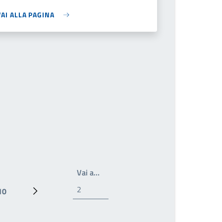
VAI ALLA PAGINA
Write the page number you want to 
Vai a…
10
Ultima pagina
Prossima pagina