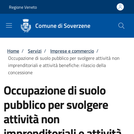
Salta al contenuto principale
Skip to footer content
Regione Veneto
Comune di Soverzene
Briciole di pane
Home
/
Servizi
/
Imprese e commercio
/
Occupazione di suolo pubblico per svolgere attività non
imprenditoriali e attività benefiche: rilascio della
concessione
Occupazione di suolo
pubblico per svolgere
attività non
imprenditoriali e attività