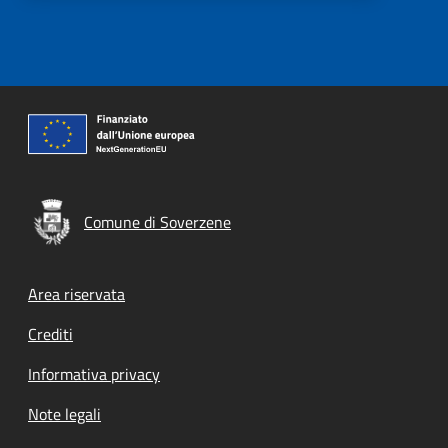
Comune di Soverzene
Footer menu
Area riservata
Crediti
Informativa privacy
Note legali