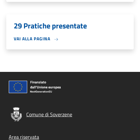
29 Pratiche presentate
VAI ALLA PAGINA
Comune di Soverzene
Footer menu
Area riservata