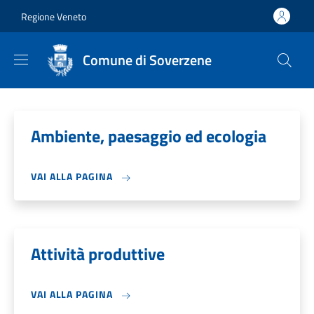
Salta al contenuto principale
Skip to footer content
Regione Veneto
Comune di Soverzene
Ambiente, paesaggio ed ecologia
VAI ALLA PAGINA
Attività produttive
VAI ALLA PAGINA